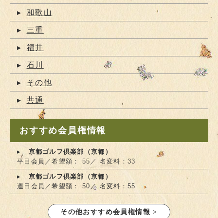
和歌山
三重
福井
石川
その他
共通
おすすめ会員権情報
京都ゴルフ倶楽部（京都）
平日会員／希望額： 55／ 名変料：33
京都ゴルフ倶楽部（京都）
週日会員／希望額： 50／ 名変料：55
その他おすすめ会員権情報 >