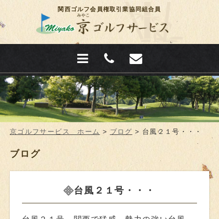
関西ゴルフ会員権取引業協同組合員
京ゴルフサービス ホーム
>
ブログ
>
台風２１号・・・
ブログ
台風２１号・・・