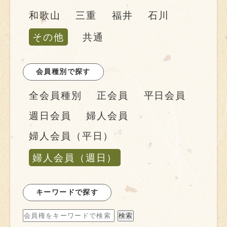
和歌山
三重
福井
石川
その他
共通
会員種別で探す
全会員種別
正会員
平日会員
週日会員
婦人会員
婦人会員（平日）
婦人会員（週日）
キーワードで探す